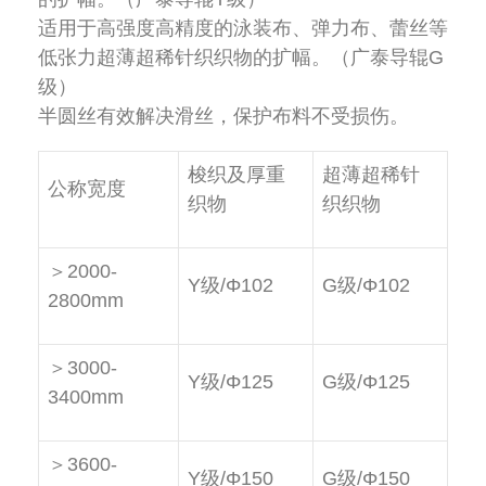
适用于高强度高精度的泳装布、弹力布、蕾丝等
低张力超薄超稀针织织物的扩幅。（广泰导辊G
级）
半圆丝有效解决滑丝，保护布料不受损伤。
梭织及厚重
超薄超稀针
公称宽度
织物
织织物
＞2000-
Y级/Φ102
G级/Φ102
2800mm
＞3000-
Y级/Φ125
G级/Φ125
3400mm
＞3600-
Y级/Φ150
G级/Φ150