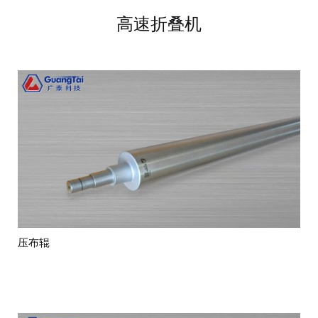
高速折叠机
压布辊