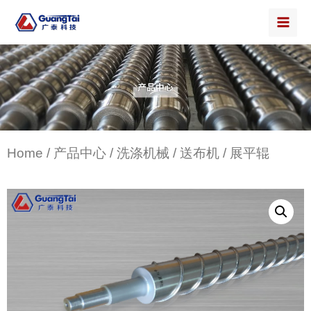
Home
/
产品中心
/
洗涤机械
/
送布机
/ 展平辊